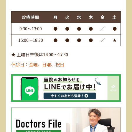
診療時間
月
火
水
木
金
土
9:30～13:00
●
●
●
●
／
●
15:00～18:30
●
●
●
●
／
★
★ 土曜日午後は14:00～17:30
休診日：金曜、日曜、祝日