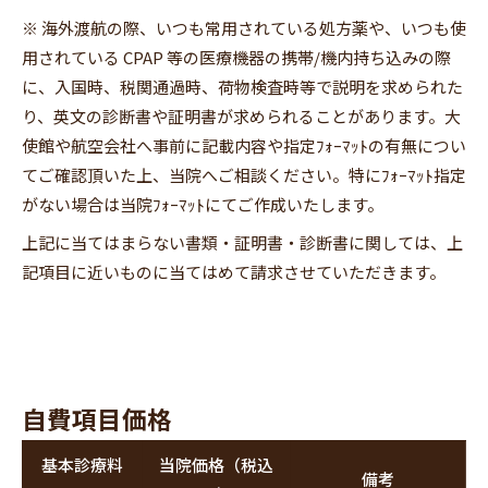
※ 海外渡航の際、いつも常用されている処方薬や、いつも使
用されている CPAP 等の医療機器の携帯/機内持ち込みの際
に、入国時、税関通過時、荷物検査時等で説明を求められた
り、英文の診断書や証明書が求められることがあります。大
使館や航空会社へ事前に記載内容や指定ﾌｫｰﾏｯﾄの有無につい
てご確認頂いた上、当院へご相談ください。特にﾌｫｰﾏｯﾄ指定
がない場合は当院ﾌｫｰﾏｯﾄにてご作成いたします。
上記に当てはまらない書類・証明書・診断書に関しては、上
記項目に近いものに当てはめて請求させていただきます。
自費項目価格
基本診療料
当院価格（税込
備考