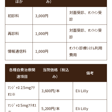
ほか
み）
対面受診、ｵﾝﾗｲﾝ受
初診料
3,000円
診
対面受診、ｵﾝﾗｲﾝ受
再診料
1,000円
診
ｵﾝﾗｲﾝ診療ｼｽﾃﾑ利用
情報通信料
1,000円
費用
各種自費治療関
当院価格（税込
備考
連項目
み）
ﾏﾝｼﾞｬﾛ 2.5mgｱﾃ
3,600円/本
Eli Lilly
ｵｽ※
ﾏﾝｼﾞｬﾛ 5mgｱﾃｵｽ
5,200円/本
Eli Lilly
※