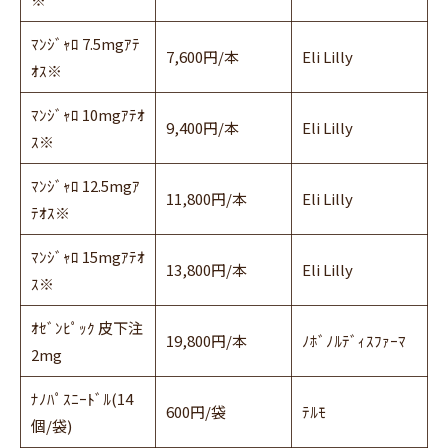
ﾏﾝｼﾞｬﾛ 7.5mgｱﾃ
7,600円/本
Eli Lilly
ｵｽ※
ﾏﾝｼﾞｬﾛ 10mgｱﾃｵ
9,400円/本
Eli Lilly
ｽ※
ﾏﾝｼﾞｬﾛ 12.5mgｱ
11,800円/本
Eli Lilly
ﾃｵｽ※
ﾏﾝｼﾞｬﾛ 15mgｱﾃｵ
13,800円/本
Eli Lilly
ｽ※
ｵｾﾞﾝﾋﾟｯｸ 皮下注
19,800円/本
ﾉﾎﾞﾉﾙﾃﾞｨｽﾌｧｰﾏ
2mg
ﾅﾉﾊﾟｽﾆｰﾄﾞﾙ(14
600円/袋
ﾃﾙﾓ
個/袋)