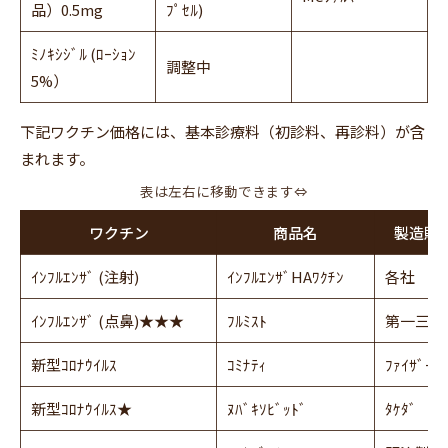
品）0.5mg
ﾌﾟｾﾙ)
ﾐﾉｷｼｼﾞﾙ (ﾛｰｼｮﾝ
調整中
5%）
下記ワクチン価格には、基本診療料（初診料、再診料）が含
まれます。
表は左右に移動できます⇔
ワクチン
商品名
製造販
ｲﾝﾌﾙｴﾝｻﾞ (注射)
ｲﾝﾌﾙｴﾝｻﾞHAﾜｸﾁﾝ
各社
ｲﾝﾌﾙｴﾝｻﾞ (点鼻)★★★
ﾌﾙﾐｽﾄ
第一三共
新型ｺﾛﾅｳｲﾙｽ
ｺﾐﾅﾃｨ
ﾌｧｲｻﾞｰ
新型ｺﾛﾅｳｲﾙｽ★
ﾇﾊﾞｷｿﾋﾞｯﾄﾞ
ﾀｹﾀﾞ