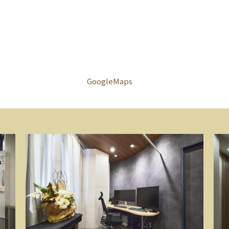
江東区にお住まいの方や、清
澄白河駅をご利用の皆様が、
痛みを和らげ健やかな毎日を
維持できるようサポートいた
します。

お身体に違和感を覚えた際
GoogleMaps
は、どうぞ我慢をなさらずお
気軽にご相談ください。”