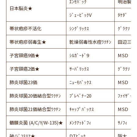
ｴﾝｾﾊﾞｯｸ
明治製菓ﾌ
日本脳炎★
ｼﾞｪｰﾋﾞｯｸV
ﾀｹﾀﾞ
帯状疱疹不活化
ｼﾝｸﾞﾘｯｸｽ
ｸﾞﾗｸｿ
帯状疱疹弱毒生★
乾燥弱毒性水痘ﾜｸﾁﾝ
田辺三菱
子宮頸癌9価★
ｼﾙｶﾞｰﾄﾞ9
MSD
子宮頸癌2価★
ｻｰﾊﾞﾘｯｸｽ
ｸﾞﾗｸｿ
肺炎球菌23価
ﾆｭｰﾓﾊﾞｯｸｽ
MSD
肺炎球菌20価結合型ﾜｸﾁﾝ
ﾌﾟﾚﾍﾞﾅｰ20
ﾌｧｲｻﾞｰ
肺炎球菌21価結合型ﾜｸﾁﾝ
ｷｬｯﾌﾟﾊﾞｯｸｽ
MSD
髄膜炎菌 (A/C/Y/W-135)★
ﾒﾝｸｱｯﾄﾞﾌｨ
ｻﾉﾌｨ
破/ｼﾞﾌﾃﾘｱ★
DTﾋﾞｯｸ
阪大