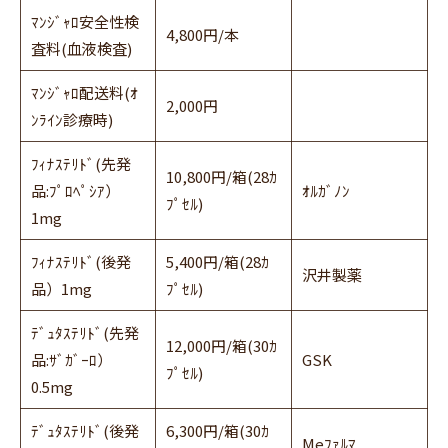
ﾏﾝｼﾞｬﾛ安全性検
4,800円/本
査料(血液検査)
ﾏﾝｼﾞｬﾛ配送料(ｵ
2,000円
ﾝﾗｲﾝ診療時)
ﾌｨﾅｽﾃﾘﾄﾞ(先発
10,800円/箱(28ｶ
品:ﾌﾟﾛﾍﾟｼｱ）
ｵﾙｶﾞﾉﾝ
ﾌﾟｾﾙ)
1mg
ﾌｨﾅｽﾃﾘﾄﾞ(後発
5,400円/箱(28ｶ
沢井製薬
品）1mg
ﾌﾟｾﾙ)
ﾃﾞｭﾀｽﾃﾘﾄﾞ(先発
12,000円/箱(30ｶ
品:ｻﾞｶﾞｰﾛ）
GSK
ﾌﾟｾﾙ)
0.5mg
ﾃﾞｭﾀｽﾃﾘﾄﾞ(後発
6,300円/箱(30ｶ
Meﾌｧﾙﾏ