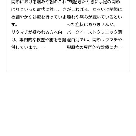
関節における痛みや朝のこわ
”朝起きたときに手足の関節
ばりといった症状に対し、き
がこわばる、あるいは関節に
め細やかな診療を行っていま
腫れや痛みが続いているとい
す。

った症状はありませんか。

リウマチが疑われる方へ向
パークイーストクリニック清
け、専門的な検査や施術を提
澄白河では、関節リウマチや
供しています。

膠原病の専門的な診療に力を
パークイーストクリニック清
注いでおります。

澄白河では、採血や画像診断
などを用いて関節が持つ状態
これらの病気は関節の痛みだ
を詳しく把握し、患者様それ
けでなく、放置すると全身に
ぞれに適したケア計画を立て
影響が及ぶこともあるため、
ることが可能です。

専門医による正確な診断と適
日々の生活で感じる身体の違
切な治療が非常に重要です。
和感や動かしにくさに対し、
当院では患者様のお悩みにじ
継続的なサポートを行いなが
っくりと耳を傾け、最適な医
ら症状を緩和、コントロール
療プランをご提案いたしま
することを目指しています。
す。
