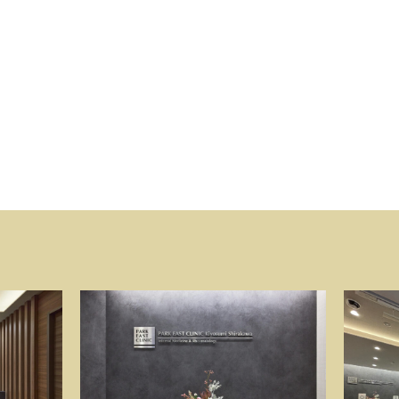
お身
我慢
い。”