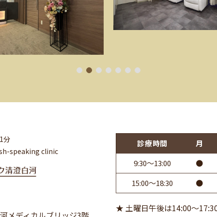
1
2
3
4
5
6
7
1分
診療時間
月
sh-speaking clinic
9:30～13:00
●
15:00～18:30
●
★ 土曜日午後は14:00～17:3
澄白河メディカルブリッジ3階