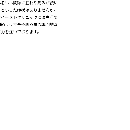
あるいは関節に腫れや痛みが続い
るといった症状はありませんか。

クイーストクリニック清澄白河で
関節リウマチや膠原病の専門的な
力を注いでおります。

らの病気は関節の痛みだけでな
放置すると全身に影響が及ぶこと
るため、専門医による正確な診断
切な治療が非常に重要です。当院
患者様のお悩みにじっくりと耳を
、最適な医療プランをご提案いた
。

区にお住まいの方や、清澄白河駅
利用の皆様が、痛みを和らげ健や
毎日を維持できるようサポートい
す。
