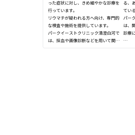
った症状に対し、きめ細やかな診療を
る、
行っています。

てい
リウマチが疑われる方へ向け、専門的
パー
な検査や施術を提供しています。

は、
パークイーストクリニック清澄白河で
診療に
は、採血や画像診断などを用いて関節
が持つ状態を詳しく把握し、患者様そ
これ
れぞれに適したケア計画を立てること
く、
が可能です。

もあ
日々の生活で感じる身体の違和感や動
と適
かしにくさに対し、継続的なサポート
では
を行いながら症状を緩和、コントロー
傾け
ルすることを目指しています。
します
江東
をご
かな
たしま