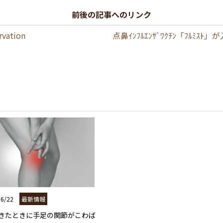
前後の記事へのリンク
rvation
点鼻ｲﾝﾌﾙｴﾝｻﾞﾜｸﾁﾝ「ﾌﾙﾐｽﾄ」が入荷
06/22
最新情報
起きたときに手足の関節がこわば