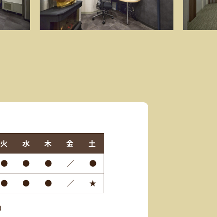
火
水
木
金
土
●
●
●
／
●
●
●
●
／
★
0